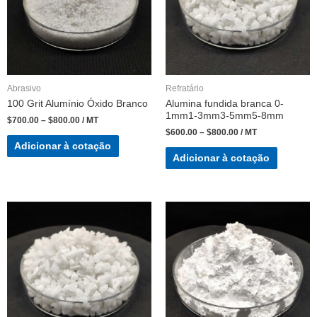
Abrasivo
Refratário
100 Grit Alumínio Óxido Branco
Alumina fundida branca 0-
1mm1-3mm3-5mm5-8mm
$
700.00
–
$
800.00
/ MT
$
600.00
–
$
800.00
/ MT
Adicionar à cotação
Adicionar à cotação