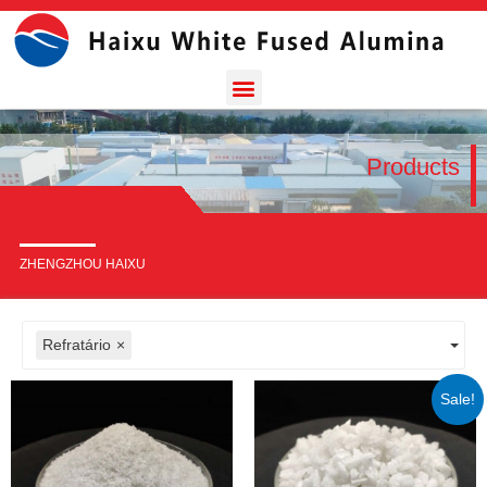
Products
ZHENGZHOU HAIXU
Refratário
×
Sale!