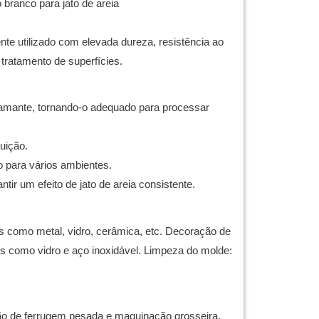
 branco para jato de areia
te utilizado com elevada dureza, resistência ao
tratamento de superfícies.
iamante, tornando-o adequado para processar
tuição.
o para vários ambientes.
tir um efeito de jato de areia consistente.
 como metal, vidro, cerâmica, etc.
Decoração de
is como vidro e aço inoxidável.
Limpeza do molde:
ão de ferrugem pesada e maquinação grosseira.