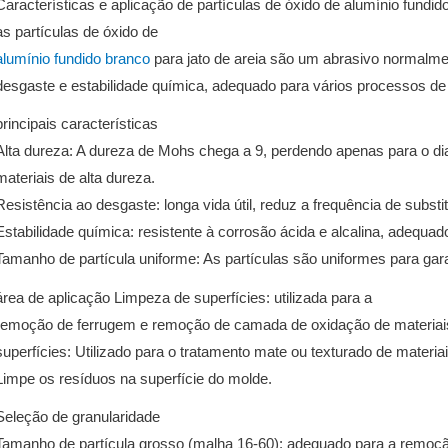
Características e aplicação de partículas de óxido de alumínio fundido
as partículas de óxido de
alumínio fundido branco
para jato de areia são um abrasivo normalmen
desgaste e estabilidade química, adequado para vários processos de 
principais características
Alta dureza: A dureza de Mohs chega a 9, perdendo apenas para o d
materiais de alta dureza.
Resistência ao desgaste: longa vida útil, reduz a frequência de substi
Estabilidade química: resistente à corrosão ácida e alcalina, adequad
Tamanho de partícula uniforme: As partículas são uniformes para garan
área de aplicação Limpeza de superfícies: utilizada para
a
remoção de ferrugem e remoção de camada de oxidação de materiais
superfícies: Utilizado para o tratamento mate ou texturado de materia
Limpe os resíduos na superfície do molde.
Seleção de granularidade
Tamanho de partícula grosso (malha 16-60): adequado para a remoç