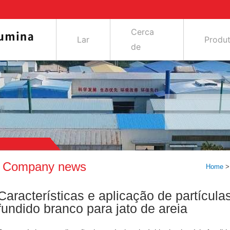
Cerca
Lar
Produ
de
Company news
Home
Características e aplicação de partícula
fundido branco para jato de areia